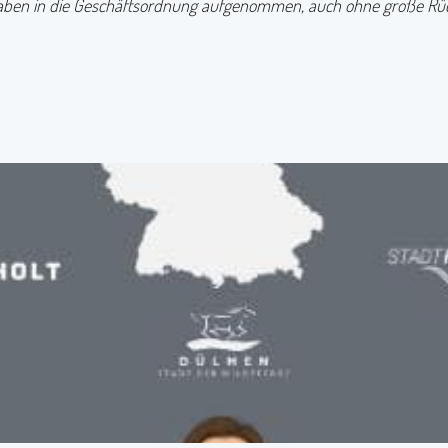
aben in die Geschäftsordnung aufgenommen, auch ohne große Rücksp