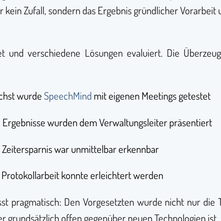
kein Zufall, sondern das Ergebnis gründlicher Vorarbeit
tet und verschiedene Lösungen evaluiert. Die Überzeug
ächst wurde
SpeechMind
mit eigenen Meetings getestet
e Ergebnisse wurden dem Verwaltungsleiter präsentiert
er Zeitersparnis war unmittelbar erkennbar
e Protokollarbeit konnte erleichtert werden
st pragmatisch: Den Vorgesetzten wurde nicht nur die T
er grundsätzlich offen gegenüber neuen Technologien ist, s