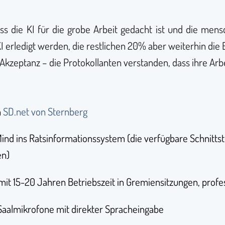
 die KI für die grobe Arbeit gedacht ist und die mensch
I erledigt werden, die restlichen 20% aber weiterhin die 
kzeptanz – die Protokollanten verstanden, dass ihre Arbe
n
SD.net von Sternberg
ind ins Ratsinformationssystem (die verfügbare Schnitts
en)
it 15-20 Jahren Betriebszeit in Gremiensitzungen, profes
Saalmikrofone mit direkter Spracheingabe