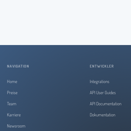
NAVIGATION
ENTWICKLER
Home
Integrations
Preise
API User Guides
Team
API Documentation
Karriere
Dokumentation
Newsroom