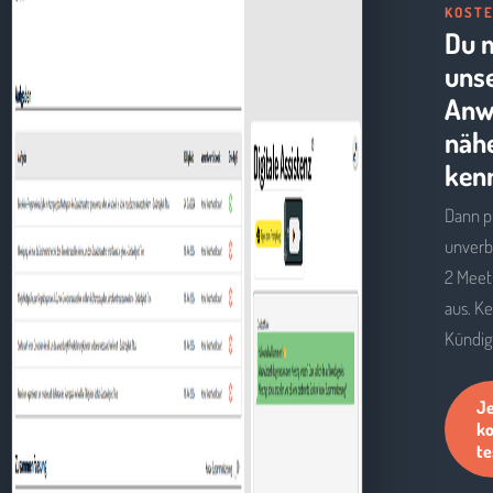
KOSTE
Du 
uns
Anw
näh
ken
Dann p
unverb
2 Meet
aus. Ke
Kündig
Je
ko
te