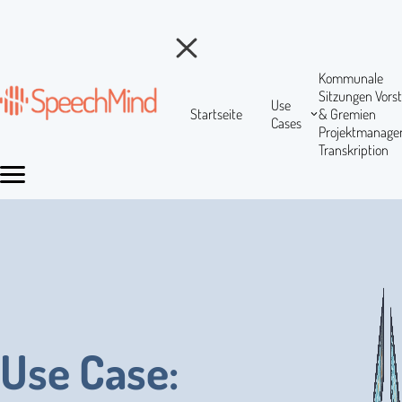
Kommunale
Sitzungen
Vors
Use
Startseite
& Gremien
Cases
Projektmanag
Transkription
Use Case: