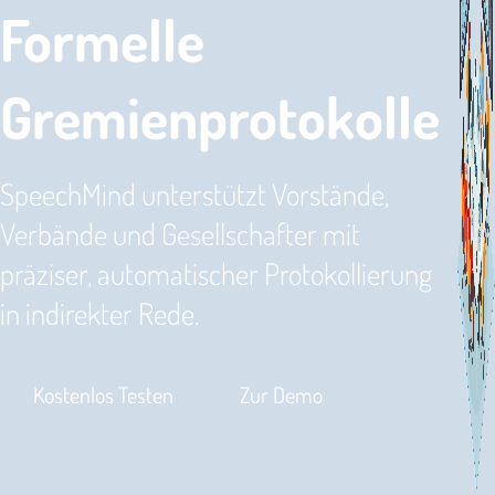
Formelle
Gremienprotokolle
SpeechMind unterstützt Vorstände,
Verbände und Gesellschafter mit
präziser, automatischer Protokollierung
in indirekter Rede.
Kostenlos Testen
Zur Demo