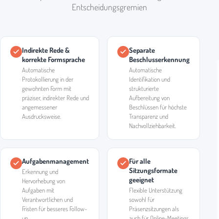
Entscheidungsgremien
Indirekte Rede &
Separate
korrekte Formsprache
Beschlusserkennung
Automatische
Automatische
Protokollierung in der
Identifikation und
gewohnten Form mit
strukturierte
präziser, indirekter Rede und
Aufbereitung von
angemessener
Beschlüssen für höchste
Ausdrucksweise.
Transparenz und
Nachvollziehbarkeit.
Aufgabenmanagement
Für alle
Sitzungsformate
Erkennung und
geeignet
Hervorhebung von
Aufgaben mit
Flexible Unterstützung
Verantwortlichen und
sowohl für
Fristen für besseres Follow-
Präsenzsitzungen als
up.
auch für Online-Meetings