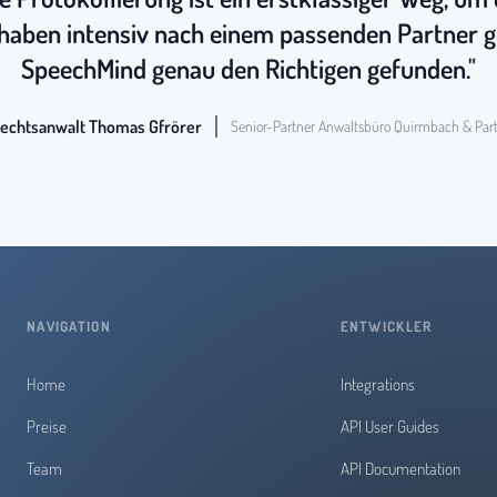
 haben intensiv nach einem passenden Partner g
SpeechMind genau den Richtigen gefunden."
echtsanwalt Thomas Gfrörer
Senior-Partner Anwaltsbüro Quirmbach & Par
NAVIGATION
ENTWICKLER
Home
Integrations
Preise
API User Guides
Team
API Documentation