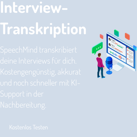
Interview-
Transkription
SpeechMind transkribiert
deine Interviews für dich.
Kostengengünstig, akkurat
und noch schneller mit KI-
Support in der
Nachbereitung.
Kostenlos Testen