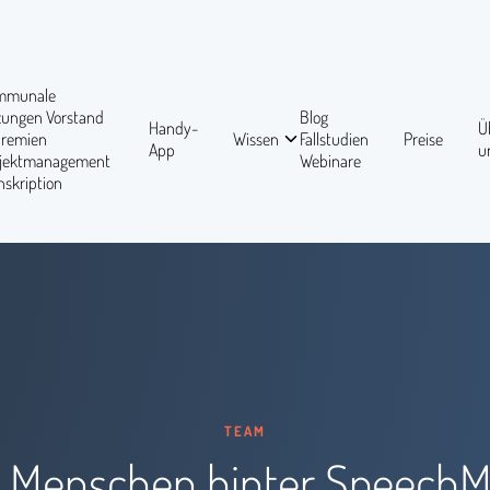
mmunale
tzungen
Vorstand
Blog
Handy-
Ü
Gremien
Wissen
Fallstudien
Preise
App
u
ojektmanagement
Webinare
nskription
TEAM
e Menschen hinter SpeechM