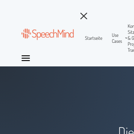
Ko
Si
Use
Startseite
& 
Cases
Pr
Tra
Di