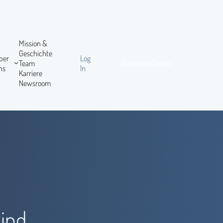
Mission &
Geschichte
ber
Log
Team
Kostenlos Testen
ns
In
Karriere
Newsroom
ind