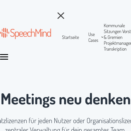
Kommunale
Sitzungen
Vors
Use
Startseite
& Gremien
Cases
Projektmanag
Transkription
Meetings neu denken
atzlizenzen für jeden Nutzer oder Organisationsliz
zentraler Verwaltung für dein gesamtes Team.