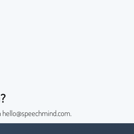
i?
n
hello@speechmind.com
.