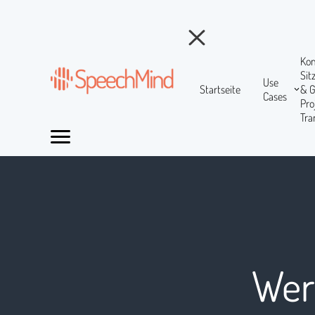
Ko
Si
Use
Startseite
& 
Cases
Pr
Tra
Wer