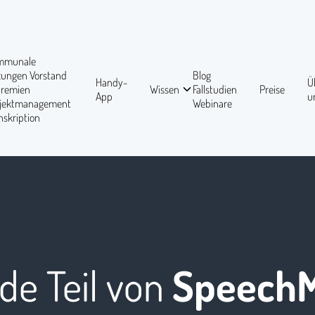
mmunale
tzungen
Vorstand
Blog
Handy-
Ü
Gremien
Wissen
Fallstudien
Preise
App
u
ojektmanagement
Webinare
nskription
de Teil von
Speech