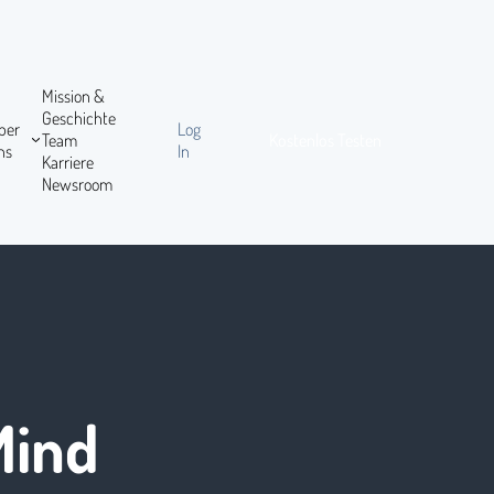
Mission &
Geschichte
ber
Log
Team
Kostenlos Testen
ns
In
Karriere
Newsroom
Mind