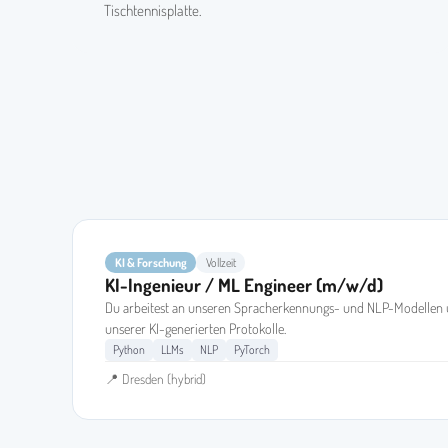
Tischtennisplatte.
KI & Forschung
Vollzeit
KI-Ingenieur / ML Engineer (m/w/d)
Du arbeitest an unseren Spracherkennungs- und NLP-Modellen un
unserer KI-generierten Protokolle.
Python
LLMs
NLP
PyTorch
📍 Dresden (hybrid)