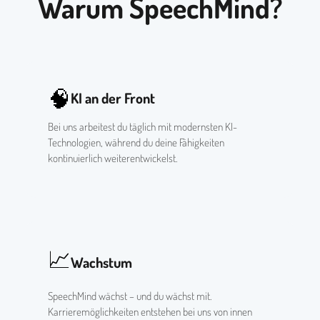
Warum SpeechMind?
🧠
KI an der Front
Bei uns arbeitest du täglich mit modernsten KI-
Technologien, während du deine Fähigkeiten
kontinuierlich weiterentwickelst.
📈
Wachstum
SpeechMind wächst – und du wächst mit.
Karrieremöglichkeiten entstehen bei uns von innen