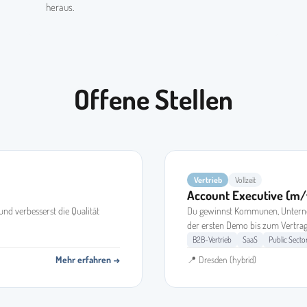
heraus.
Offene Stellen
Vertrieb
Vollzeit
Account Executive (m
d verbesserst die Qualität
Du gewinnst Kommunen, Untern
der ersten Demo bis zum Vertrag
B2B-Vertrieb
SaaS
Public Secto
Mehr erfahren →
📍 Dresden (hybrid)