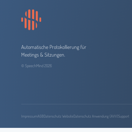
Automatische Protokollierung für
Meetings & Sitzungen.
© SpeechMind 2026
Impressum
AGB
Datenschutz Website
Datenschutz Anwendung (AVV)
Support