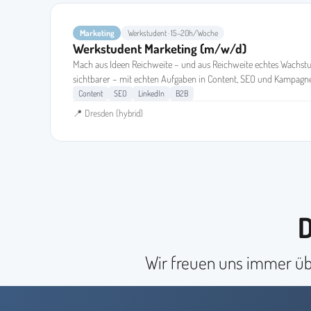
Marketing
Werkstudent · 15–20h/Woche
Werkstudent Marketing (m/w/d)
Mach aus Ideen Reichweite – und aus Reichweite echtes Wachs
sichtbarer – mit echten Aufgaben in Content, SEO und Kampagn
Content
SEO
LinkedIn
B2B
📍 Dresden (hybrid)
D
Wir freuen uns immer übe