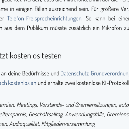
 in einigen Fällen ausreichend sein. Für größere Ve
der
Telefon-Freisprecheinrichtungen
. So kann bei eine
en aus dem Publikum müsste zusätzlich ein Mikrofon z
tzt kostenlos testen
e an deine Bedürfnisse und
Datenschutz-Grundverordnun
ach kostenlos an
und erhalte zwei kostenlose KI-Protokol
remien, Meetings, Vorstands- und Gremiensitzungen, automa
itersparnis, Geschäftsalltag, Anwendungsfälle, Gremien
nen, Audioqualität, Mitgliederversammlung