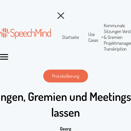
Kommunale
Sitzungen
Vors
Use
Startseite
& Gremien
Cases
Projektmanag
Transkription
Protokollierung
zungen, Gremien und Meetings
lassen
Georg