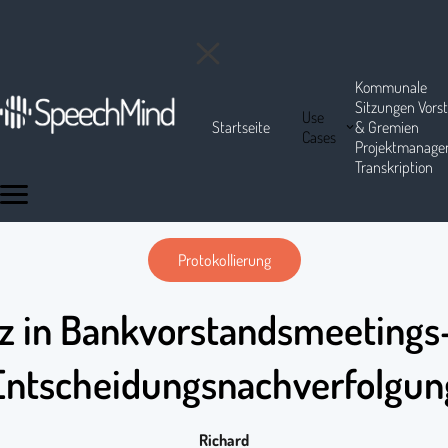
Kommunale
Sitzungen
Vors
Use
Startseite
& Gremien
Cases
Projektmanag
Transkription
Protokollierung
nz in Bankvorstandsmeetings
Entscheidungsnachverfolgun
Richard