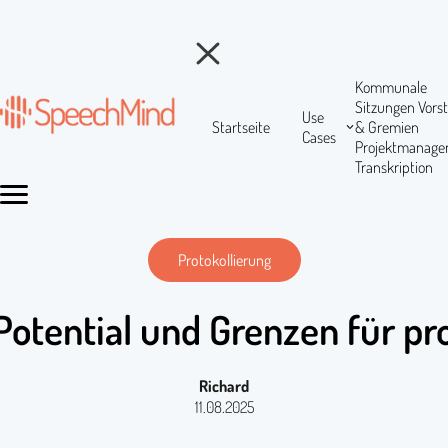
Kommunale
Sitzungen
Vors
Use
Startseite
& Gremien
Cases
Projektmanag
Transkription
Protokollierung
otential und Grenzen für pr
Richard
11.08.2025