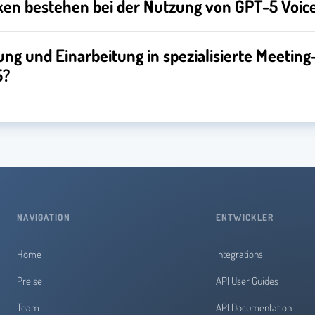
ken bestehen bei der Nutzung von GPT-5 Voic
ng und Einarbeitung in spezialisierte Meeting
5?
NAVIGATION
ENTWICKLER
Home
Integrations
Preise
API User Guides
Team
API Documentation