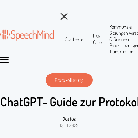
Kommunale
Sitzungen
Vors
Use
Startseite
& Gremien
Cases
Projektmanag
Transkription
Protokollierung
ChatGPT- Guide zur Protokol
Justus
13.01.2025