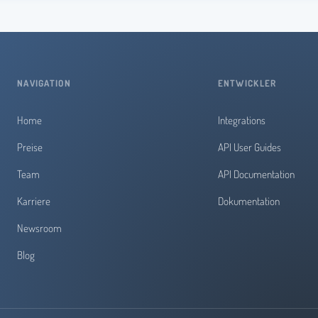
NAVIGATION
ENTWICKLER
Home
Integrations
Preise
API User Guides
Team
API Documentation
Karriere
Dokumentation
Newsroom
Blog