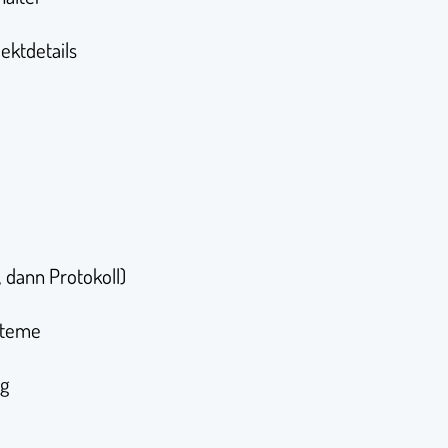
jektdetails
, dann Protokoll)
ysteme
ig