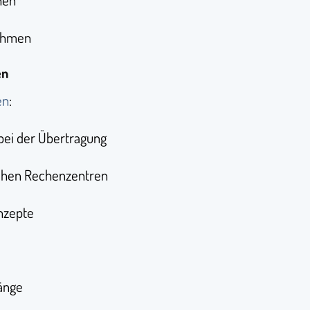
hen
nahmen
en
en
:
bei der Übertragung
schen Rechenzentren
nzepte
n
änge