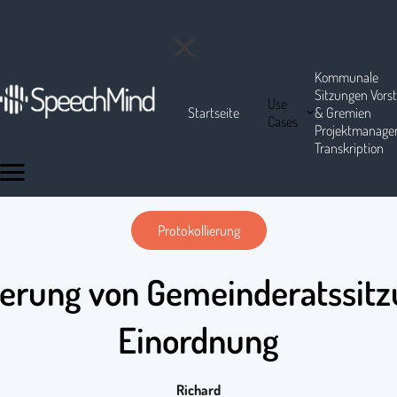
Kommunale
Sitzungen
Vors
Use
Startseite
& Gremien
Cases
Projektmanag
Transkription
Protokollierung
ierung von Gemeinderatssitz
Einordnung
Richard