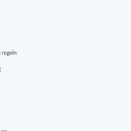
regeln:
g